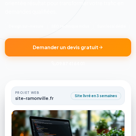
orientée résultat pour transformer votre trafic en
demandes qualifiées.
Design sur-mesure
SEO technique inclus
Suivi local dédié
Demander un devis gratuit
09 87 41 64 01
PROJET WEB
Site livré en 3 semaines
site-ramonville.fr