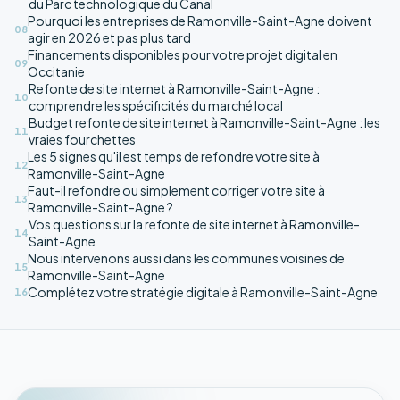
du Parc technologique du Canal
Pourquoi les entreprises de Ramonville-Saint-Agne doivent
08
agir en 2026 et pas plus tard
Financements disponibles pour votre projet digital en
09
Occitanie
Refonte de site internet à Ramonville-Saint-Agne :
10
comprendre les spécificités du marché local
Budget refonte de site internet à Ramonville-Saint-Agne : les
11
vraies fourchettes
Les 5 signes qu'il est temps de refondre votre site à
12
Ramonville-Saint-Agne
Faut-il refondre ou simplement corriger votre site à
13
Ramonville-Saint-Agne ?
Vos questions sur la refonte de site internet à Ramonville-
14
Saint-Agne
Nous intervenons aussi dans les communes voisines de
15
Ramonville-Saint-Agne
Complétez votre stratégie digitale à Ramonville-Saint-Agne
16