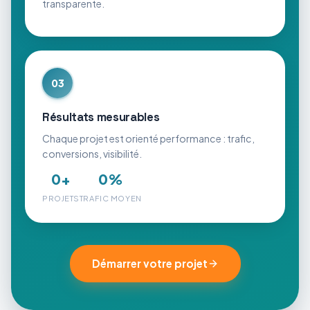
transparente.
03
Résultats mesurables
Chaque projet est orienté performance : trafic,
conversions, visibilité.
0
+
0
%
PROJETS
TRAFIC MOYEN
Démarrer votre projet