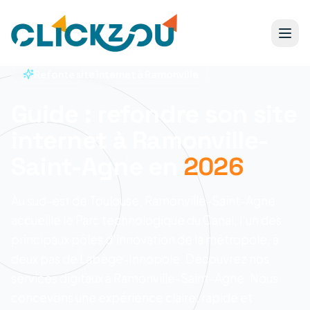
Refonte site internet à Ramonville
Guide : refondre son site
internet à Ramonville-
Saint-Agne en
2026
Au sud-est de Toulouse, Ramonville-Saint-Agne
accueille le Parc technologique du Canal, l'un des
principaux pôles d'innovation de la métropole, à
deux pas de Labège-Innopole. Découvrez nos
services digitaux à Ramonville-Saint-Agne.
Nous
concevons une expérience claire, rapide et