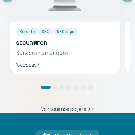
Refonte
SEO
UX Design
SECURINFOR
S
Services numériques
A
Voir le site
Vo
Voir tous nos projets