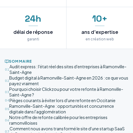
24h
10+
délai de réponse
ans d'expertise
garanti
en création web
SOMMAIRE
Audit express : l'état réel des sites d'entreprises à Ramonville-
01
Saint-Agne
Budget digital à Ramonville-Saint-Agne en 2026 : ce que vous
02
payez vraiment
Pourquoi choisir Clickzou pour votre refonte à Ramonville-
03
Saint-Agne ?
Pièges courants à éviter lors d'une refonte en Occitanie
04
Ramonville-Saint-Agne : opportunités et concurrence
05
digitale dans l'agglomération
Notre offre de refonte calibrée pour les entreprises
06
ramonvilloises
Comment nous avons transformé le site d'une startup SaaS
07