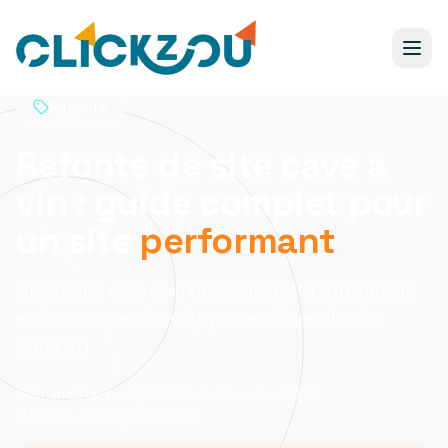
Refonte
Refonte de site cave a
vin : guide complet pour
un site
performant
Un site site cave a vin vieillissant nuit à votre image
et à vos conversions. Apprenez à identifier les
signaux d
8 min
de lecture
Publié le
6 décembre 2025
Marie L., dirigeante de PME