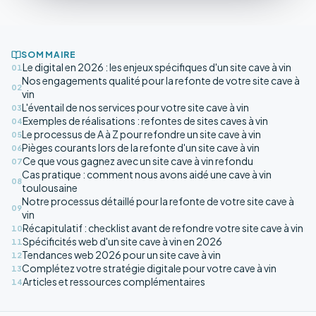
SOMMAIRE
Le digital en 2026 : les enjeux spécifiques d'un site cave à vin
01
Nos engagements qualité pour la refonte de votre site cave à
02
vin
L'éventail de nos services pour votre site cave à vin
03
Exemples de réalisations : refontes de sites caves à vin
04
Le processus de A à Z pour refondre un site cave à vin
05
Pièges courants lors de la refonte d'un site cave à vin
06
Ce que vous gagnez avec un site cave à vin refondu
07
Cas pratique : comment nous avons aidé une cave à vin
08
toulousaine
Notre processus détaillé pour la refonte de votre site cave à
09
vin
Récapitulatif : checklist avant de refondre votre site cave à vin
10
Spécificités web d'un site cave à vin en 2026
11
Tendances web 2026 pour un site cave à vin
12
Complétez votre stratégie digitale pour votre cave à vin
13
Articles et ressources complémentaires
14