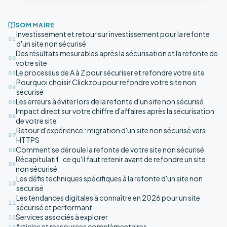
SOMMAIRE
Investissement et retour sur investissement pour la refonte
01
d'un site non sécurisé
Des résultats mesurables après la sécurisation et la refonte de
02
votre site
Le processus de A à Z pour sécuriser et refondre votre site
03
Pourquoi choisir Clickzou pour refondre votre site non
04
sécurisé
Les erreurs à éviter lors de la refonte d'un site non sécurisé
05
Impact direct sur votre chiffre d'affaires après la sécurisation
06
de votre site
Retour d'expérience : migration d'un site non sécurisé vers
07
HTTPS
Comment se déroule la refonte de votre site non sécurisé
08
Récapitulatif : ce qu'il faut retenir avant de refondre un site
09
non sécurisé
Les défis techniques spécifiques à la refonte d'un site non
10
sécurisé
Les tendances digitales à connaître en 2026 pour un site
11
sécurisé et performant
Services associés à explorer
12
Articles et ressources complémentaires
13