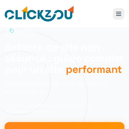
Refonte
Refonte de site non
sécurisé : guide complet
pour un site
performant
Un site site non sécurisé qui ne convertit plus
nécessité plus qu
8 min
de lecture
Publié le
24 octobre 2025
Sophie B., entrepreneur