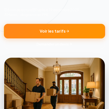
8 min
de lecture
Publié le
19 décembre 2025
Marie L., dirigeante de PME
Voir les tarifs
Demander un devis