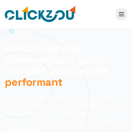
Refonte
Refonte de site
déménageur : guide
complet pour un site
performant
Votre site site déménageur montre des signes de
fatigue ? Découvrez comment planifier une refonte
réussie : migration de contenu, redesign UX,
amélioration des performances et préservation du
référencement.