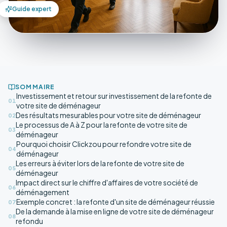
Guide expert
SOMMAIRE
Investissement et retour sur investissement de la refonte de
01
votre site de déménageur
Des résultats mesurables pour votre site de déménageur
02
Le processus de A à Z pour la refonte de votre site de
03
déménageur
Pourquoi choisir Clickzou pour refondre votre site de
04
déménageur
Les erreurs à éviter lors de la refonte de votre site de
05
déménageur
Impact direct sur le chiffre d'affaires de votre société de
06
déménagement
Exemple concret : la refonte d'un site de déménageur réussie
07
De la demande à la mise en ligne de votre site de déménageur
08
refondu