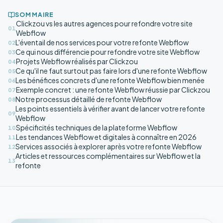
SOMMAIRE
Clickzou vs les autres agences pour refondre votre site
01
Webflow
L'éventail de nos services pour votre refonte Webflow
02
Ce qui nous différencie pour refondre votre site Webflow
03
Projets Webflow réalisés par Clickzou
04
Ce qu'il ne faut surtout pas faire lors d'une refonte Webflow
05
Les bénéfices concrets d'une refonte Webflow bien menée
06
Exemple concret : une refonte Webflow réussie par Clickzou
07
Notre processus détaillé de refonte Webflow
08
Les points essentiels à vérifier avant de lancer votre refonte
09
Webflow
Spécificités techniques de la plateforme Webflow
10
Les tendances Webflow et digitales à connaître en 2026
11
Services associés à explorer après votre refonte Webflow
12
Articles et ressources complémentaires sur Webflow et la
13
refonte