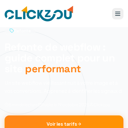
Refonte
Refonte de webflow :
guide complet pour un
site
performant
Un site webflow vieillissant nuit à votre image et à
vos conversions. Apprenez à identifier les signaux d
8 min
de lecture
Publié le
19 octobre 2025
Clickzou
Voir les tarifs