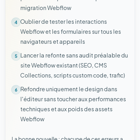
migration Webflow
Oublier de tester les interactions
4
Webflow et les formulaires sur tous les
navigateurs et appareils
Lancer la refonte sans audit préalable du
5
site Webflow existant (SEO, CMS
Collections, scripts custom code, trafic)
Refondre uniquement le design dans
6
l'éditeur sans toucher aux performances
techniques et aux poids des assets
Webflow
La bonne nouvelle : chacune de ces erreurs a