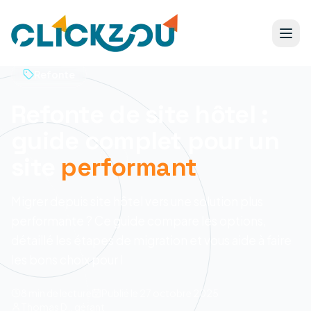
Refonte
Refonte de site hôtel :
guide complet pour un
site
performant
Migrer depuis site hôtel vers une solution plus
performante ? Ce guide compare les options,
détaillé les étapes de migration et vous aide à faire
les bons choix pour l
8 min
de lecture
Publié le
27 octobre 2025
Thomas D., gérant