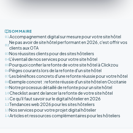
SOMMAIRE
Accompagnement digital sur mesure pour votre site hôtel
01
Ne pas avoir de site hôtel performant en 2026, c'est offrir vos
02
clients aux OTA
Nos réussites clients pour des sites hôteliers
03
L'éventail de nos services pour votre site hôtel
04
Pourquoi confier la refonte de votre site hôtel à Clickzou
05
Pièges courants lors de la refonte d'un site hôtel
06
Les bénéfices concrets d'une refonte réussie pour votre hôtel
07
Exemple concret : refonte réussie d'un site hôtel en Occitanie
08
Notre processus détaillé de refonte pour un site hôtel
09
Checklist avant de lancer la refonte de votre site hôtel
10
Ce qu'il faut savoir sur le digital hôtelier en 2026
11
Tendances web 2026 pour les sites hôteliers
12
Nos services pour votre projet digital hôtelier
13
Articles et ressources complémentaires pour les hôteliers
14