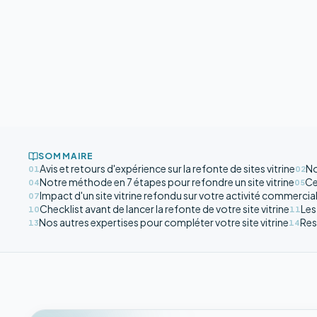
SOMMAIRE
Avis et retours d'expérience sur la refonte de sites vitrine
No
01
02
Notre méthode en 7 étapes pour refondre un site vitrine
Ce
04
05
Impact d'un site vitrine refondu sur votre activité commercia
07
Checklist avant de lancer la refonte de votre site vitrine
Les
10
11
Nos autres expertises pour compléter votre site vitrine
Res
13
14