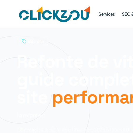
Services
SEO & 
Refonte
Refonte de vit
guide comple
site
performa
La refonte d
8 min
de lecture
Publié le
10 octobre 2025
Thomas D., 