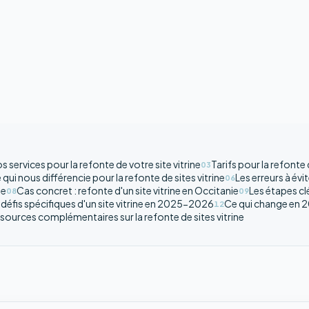
s services pour la refonte de votre site vitrine
Tarifs pour la refonte 
03
 qui nous différencie pour la refonte de sites vitrine
Les erreurs à évit
06
le
Cas concret : refonte d'un site vitrine en Occitanie
Les étapes clé
08
09
 défis spécifiques d'un site vitrine en 2025-2026
Ce qui change en 20
12
sources complémentaires sur la refonte de sites vitrine