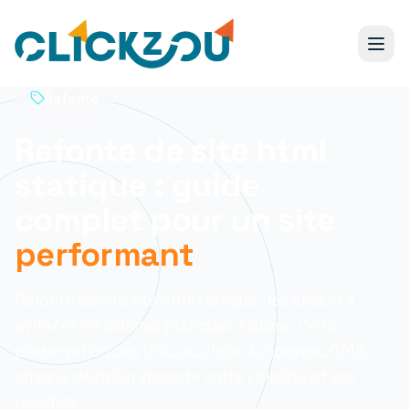
Refonte
Refonte de site html
statique : guide
complet pour un site
performant
Refonte de site site html statique : les erreurs à
éviter et les bonnes pratiques à suivre. De la
préservation des URLs au choix du nouveau CMS,
chaque décision impacte votre visibilité et vos
résultats.