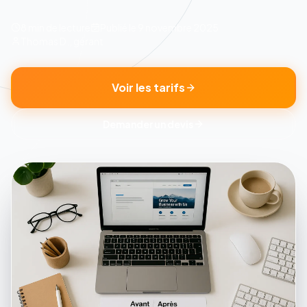
8 min
de lecture
Publié le
9 novembre 2025
Thomas D., gérant
Voir les tarifs
Demander un devis