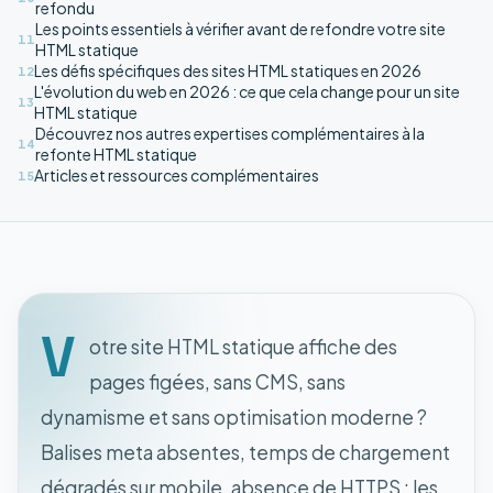
refondu
Les points essentiels à vérifier avant de refondre votre site
11
HTML statique
Les défis spécifiques des sites HTML statiques en 2026
12
L'évolution du web en 2026 : ce que cela change pour un site
13
HTML statique
Découvrez nos autres expertises complémentaires à la
14
refonte HTML statique
Articles et ressources complémentaires
15
V
otre site HTML statique affiche des
pages figées, sans CMS, sans
dynamisme et sans optimisation moderne ?
Balises meta absentes, temps de chargement
dégradés sur mobile, absence de HTTPS : les