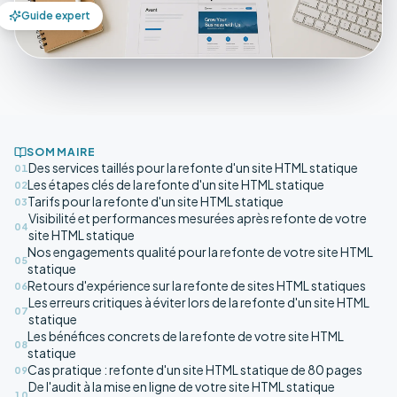
Guide expert
SOMMAIRE
Des services taillés pour la refonte d'un site HTML statique
01
Les étapes clés de la refonte d'un site HTML statique
02
Tarifs pour la refonte d'un site HTML statique
03
Visibilité et performances mesurées après refonte de votre
04
site HTML statique
Nos engagements qualité pour la refonte de votre site HTML
05
statique
Retours d'expérience sur la refonte de sites HTML statiques
06
Les erreurs critiques à éviter lors de la refonte d'un site HTML
07
statique
Les bénéfices concrets de la refonte de votre site HTML
08
statique
Cas pratique : refonte d'un site HTML statique de 80 pages
09
De l'audit à la mise en ligne de votre site HTML statique
10