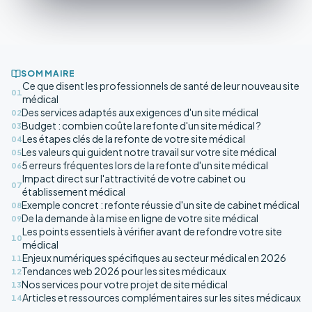
SOMMAIRE
Ce que disent les professionnels de santé de leur nouveau site
01
médical
Des services adaptés aux exigences d'un site médical
02
Budget : combien coûte la refonte d'un site médical ?
03
Les étapes clés de la refonte de votre site médical
04
Les valeurs qui guident notre travail sur votre site médical
05
5 erreurs fréquentes lors de la refonte d'un site médical
06
Impact direct sur l'attractivité de votre cabinet ou
07
établissement médical
Exemple concret : refonte réussie d'un site de cabinet médical
08
De la demande à la mise en ligne de votre site médical
09
Les points essentiels à vérifier avant de refondre votre site
10
médical
Enjeux numériques spécifiques au secteur médical en 2026
11
Tendances web 2026 pour les sites médicaux
12
Nos services pour votre projet de site médical
13
Articles et ressources complémentaires sur les sites médicaux
14