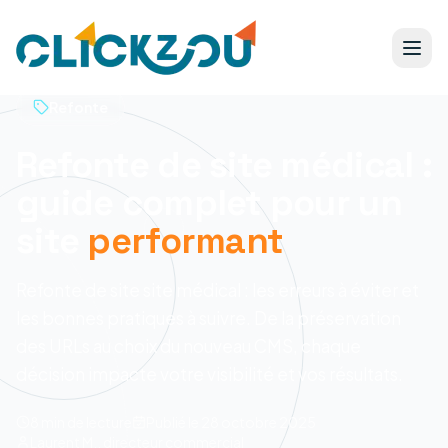
Refonte
Refonte de site médical :
guide complet pour un
site
performant
Refonte de site site médical : les erreurs à éviter et
les bonnes pratiques à suivre. De la préservation
des URLs au choix du nouveau CMS, chaque
décision impacte votre visibilité et vos résultats.
8 min
de lecture
Publié le
28 octobre 2025
Laurent M., directeur commercial