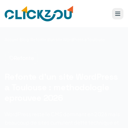
Accueil
/
Blog
/
Refonte d'un site WordPress a Toulouse : methodologie eprouvee 2026
Refonte
Refonte d'un site WordPress
a Toulouse : methodologie
eprouvee 2026
WordPress reste le CMS dominant en 2026 mais
beaucoup de sites cumulent dette technique et