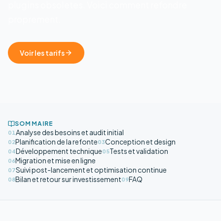
plugins obsoletes. Voici comment refondre
proprement.
Voir les tarifs
SOMMAIRE
Analyse des besoins et audit initial
01
Planification de la refonte
Conception et design
02
03
Développement technique
Tests et validation
04
05
Migration et mise en ligne
06
Suivi post-lancement et optimisation continue
07
Bilan et retour sur investissement
FAQ
08
09