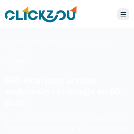
Accueil
/
Blog
/
SEO local pour artisan toulousain : strategie en 90 jours
SEO
SEO local pour artisan
toulousain : strategie en 90
jours
Un artisan toulousain qui sort du top 3 local perd
70% de son potentiel d'appels. Voici la strategie