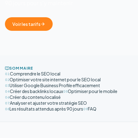
90 jours pour s'y maintenir.
Voir les tarifs
SOMMAIRE
Comprendre le SEO local
01
Optimiser votre site internet pour le SEO local
02
Utiliser Google Business Profile efficacement
03
Créer des backlinks locaux
Optimiser pour le mobile
04
05
Créer du contenu localisé
06
Analyser et ajuster votre stratégie SEO
07
Les résultats attendus après 90 jours
FAQ
08
09