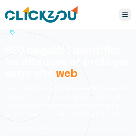
SEO
SEO négatif : identifier
les attaques et protéger
votre site
web
Le SEO négatif est une menace réelle pour les sites
web qui cherchent à maintenir ou améliorer leur
classement dans les moteurs de recherche. Ce
type d'attaque vise à nuire à votre visibilité en ligne
8 min
de lecture
Publié le
5 mars 2026
Clickzou