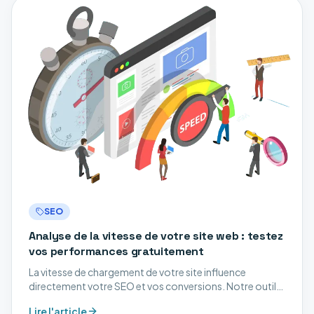
SEO
Analyse de la vitesse de votre site web : testez
vos performances gratuitement
La vitesse de chargement de votre site influence
directement votre SEO et vos conversions. Notre outil
gratuit mesure vos performances et vous indique
Lire l'article
comment les améliorer.