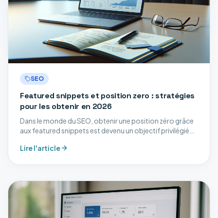
SEO
Featured snippets et position zero : stratégies
pour les obtenir en 2026
Dans le monde du SEO, obtenir une position zéro grâce
aux featured snippets est devenu un objectif privilégié
pour les entreprises en quête de visibilité. En 2026,
Lire l'article
maîtriser les stratégies pour y parv