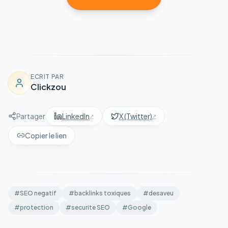
ECRIT PAR
Clickzou
Partager
LinkedIn
X (Twitter)
Copier le lien
#
SEO negatif
#
backlinks toxiques
#
desaveu
#
protection
#
securite SEO
#
Google