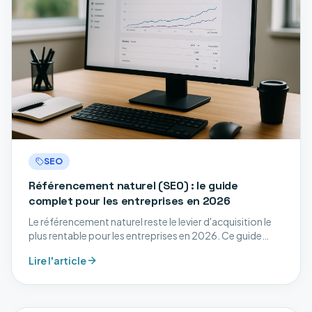
SEO
Référencement naturel (SEO) : le guide
complet pour les entreprises en 2026
Le référencement naturel reste le levier d'acquisition le
plus rentable pour les entreprises en 2026. Ce guide
complet vous explique comment construire une
Lire l'article
stratégie SEO performante, étape par étape.