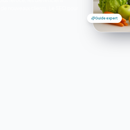
lus féroce, les diététiciens
r de nouveaux clients. Le SEO pour
Guide expert