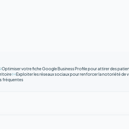
Optimiser votre fiche Google Business Profile pour attirer des patie
2
ritoire
Exploiter les réseaux sociaux pour renforcer la notoriété de 
04
s fréquentes