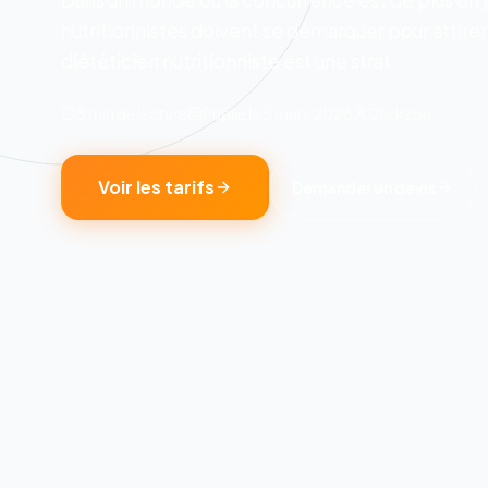
Dans un monde où la concurrence est de plus en p
nutritionnistes doivent se démarquer pour attire
diététicien nutritionniste est une strat
8 min
de lecture
Publié le
5 mars 2026
Clickzou
Voir les tarifs
Demander un devis