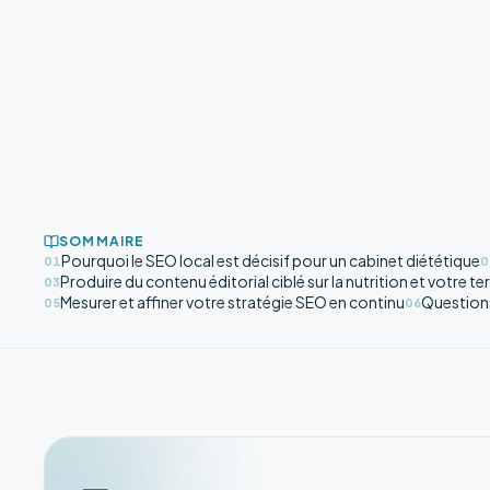
SOMMAIRE
Pourquoi le SEO local est décisif pour un cabinet diététique
01
0
Produire du contenu éditorial ciblé sur la nutrition et votre ter
03
Mesurer et affiner votre stratégie SEO en continu
Question
05
06