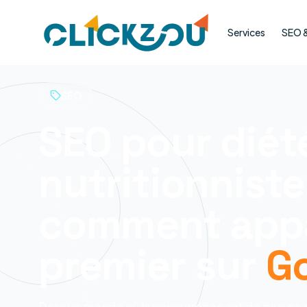
Services
SEO & 
SEO
SEO pour diét
nutritionniste
comment appa
premier sur
G