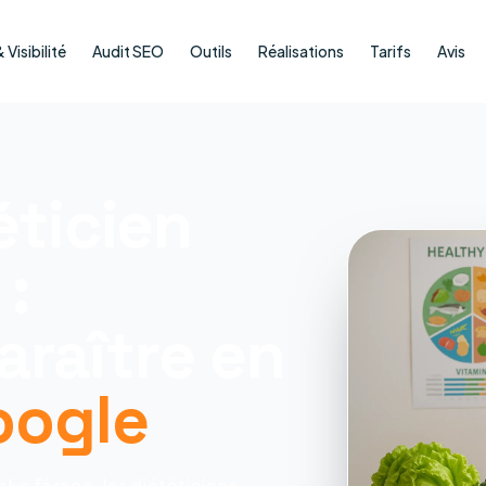
Visibilité
Audit SEO
Outils
Réalisations
Tarifs
Avis
éticien
 :
raître en
oogle