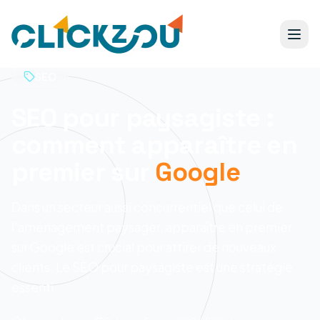
SEO
SEO pour paysagiste :
comment apparaître en
premier sur
Google
Dans un secteur aussi concurrentiel que celui de
l'aménagement paysager, apparaître en premier
sur Google est crucial pour attirer de nouveaux
clients. Le SEO pour paysagiste est une stratégie
essenti