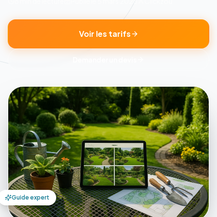
8 min
de lecture
Publié le
5 mars 2026
Clickzou
Voir les tarifs
Demander un devis
Guide expert