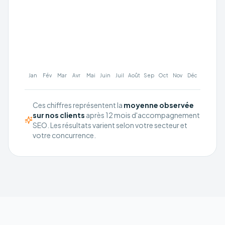
Jan
Fév
Mar
Avr
Mai
Juin
Juil
Août
Sep
Oct
Nov
Déc
Ces chiffres représentent la
moyenne observée
sur nos clients
après 12 mois d'accompagnement
SEO. Les résultats varient selon votre secteur et
votre concurrence.