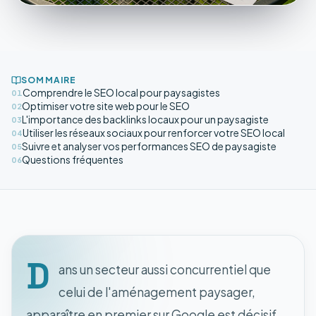
SOMMAIRE
Comprendre le SEO local pour paysagistes
01
Optimiser votre site web pour le SEO
02
L'importance des backlinks locaux pour un paysagiste
03
Utiliser les réseaux sociaux pour renforcer votre SEO local
04
Suivre et analyser vos performances SEO de paysagiste
05
Questions fréquentes
06
D
ans un secteur aussi concurrentiel que
celui de l'aménagement paysager,
apparaître en premier sur Google est décisif