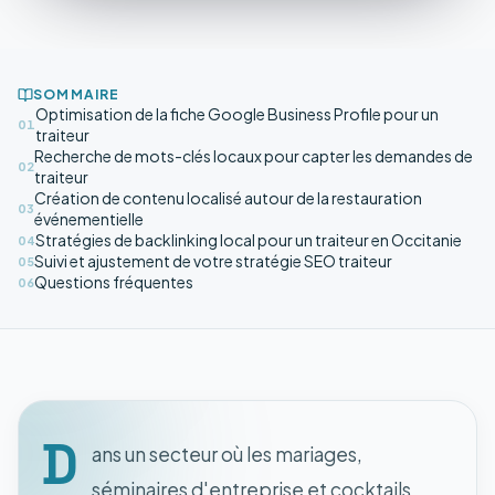
SOMMAIRE
Optimisation de la fiche Google Business Profile pour un
01
traiteur
Recherche de mots-clés locaux pour capter les demandes de
02
traiteur
Création de contenu localisé autour de la restauration
03
événementielle
Stratégies de backlinking local pour un traiteur en Occitanie
04
Suivi et ajustement de votre stratégie SEO traiteur
05
Questions fréquentes
06
D
ans un secteur où les mariages,
séminaires d'entreprise et cocktails