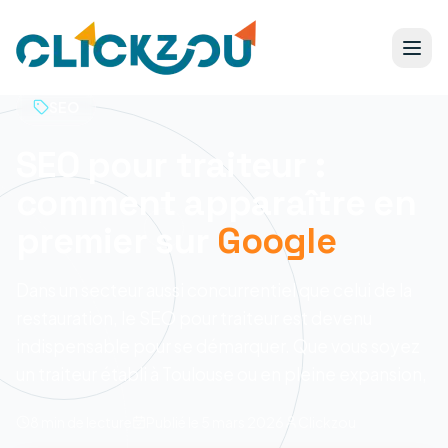
SEO
SEO pour traiteur :
comment apparaître en
premier sur
Google
Dans un secteur aussi concurrentiel que celui de la
restauration, le SEO pour traiteur est devenu
indispensable pour se démarquer. Que vous soyez
un traiteur établi à Toulouse ou en pleine expansion,
8 min
de lecture
Publié le
5 mars 2026
Clickzou