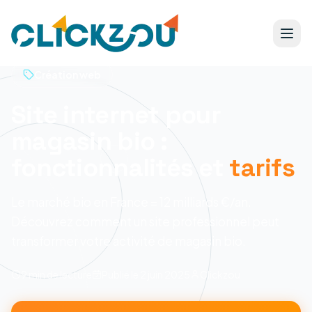
Création web
Site internet pour
magasin bio :
fonctionnalités et
tarifs
Le marché bio en France = 12 milliards €/an.
Découvrez comment un site professionnel peut
transformer votre activité de magasin bio.
9 min
de lecture
Publié le
2 juin 2025
Clickzou