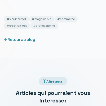
#
site internet
#
magasin bio
#
commerce
#
création web
#
professionnel
Retour au blog
A lire aussi
Articles qui pourraient vous
interesser