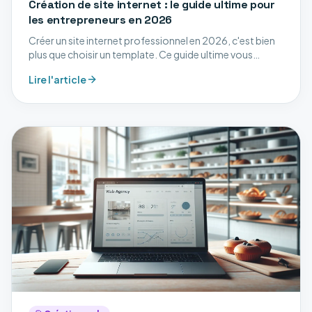
Création de site internet : le guide ultime pour
les entrepreneurs en 2026
Créer un site internet professionnel en 2026, c'est bien
plus que choisir un template. Ce guide ultime vous
accompagne à chaque étape : stratégie, design,
Lire l'article
développement, SEO et mise en ligne.