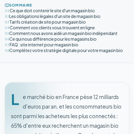
SOMMAIRE
Ce que doit contenir le site d'un magasin bio
01
Les obligations légales d'un site de magasin bio
02
Tarifs création de site pour magasin bio
03
Comment vos clients vous trouvent en ligne
04
Comment nous avons aidé un magasin bio indépendant
05
Ce qui nous différencie pour les magasins bio
06
FAQ : site internet pour magasin bio
07
Complétez votre stratégie digitale pour votre magasin bio
08
L
e marché bio en France pèse 12 milliards
d'euros par an, et les consommateurs bio
sont parmi les acheteurs les plus connectés :
65% d'entre eux recherchent un magasin bio