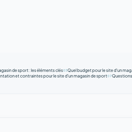
agasin de sport : les éléments clés
Quel budget pour le site d'un mag
03
tation et contraintes pour le site d'un magasin de sport
Questions
07