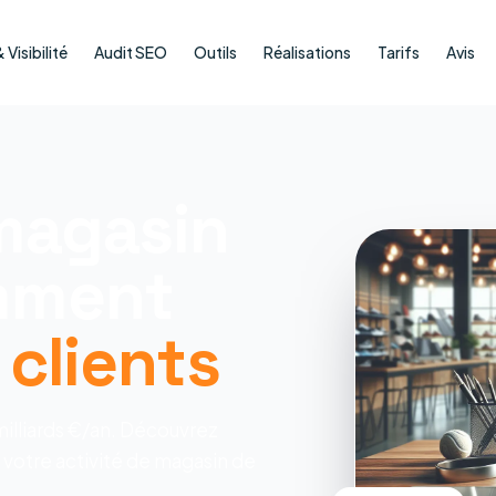
Visibilité
Audit SEO
Outils
Réalisations
Tarifs
Avis
 magasin
omment
clients
milliards €/an. Découvrez
votre activité de magasin de