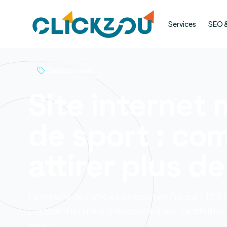
Services
SEO & 
Création web
Site internet
de sport : c
attirer plus de
Le marché des articles de sport en France = 12,5 
comment un site professionnel peut transformer 
sport.