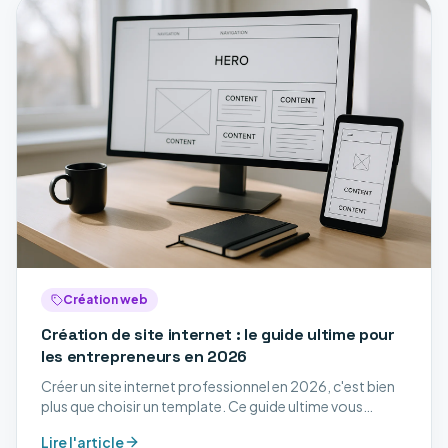
Création web
Création de site internet : le guide ultime pour
les entrepreneurs en 2026
Créer un site internet professionnel en 2026, c'est bien
plus que choisir un template. Ce guide ultime vous
accompagne à chaque étape : stratégie, design,
Lire l'article
développement, SEO et mise en ligne.