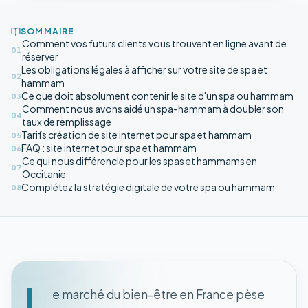
SOMMAIRE
Comment vos futurs clients vous trouvent en ligne avant de
01
réserver
Les obligations légales à afficher sur votre site de spa et
02
hammam
Ce que doit absolument contenir le site d'un spa ou hammam
03
Comment nous avons aidé un spa-hammam à doubler son
04
taux de remplissage
Tarifs création de site internet pour spa et hammam
05
FAQ : site internet pour spa et hammam
06
Ce qui nous différencie pour les spas et hammams en
07
Occitanie
Complétez la stratégie digitale de votre spa ou hammam
08
L
e marché du bien-être en France pèse