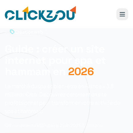
Création web
Guide : créer un site
internet pour spa et
hammam en
2026
Le marché du spa et bien-être en France = 3,8
milliards €/an. Découvrez comment un site
professionnel peut transformer votre activité de
spa et hammam.
9 min
de lecture
Publié le
2 juin 2025
Clickzou