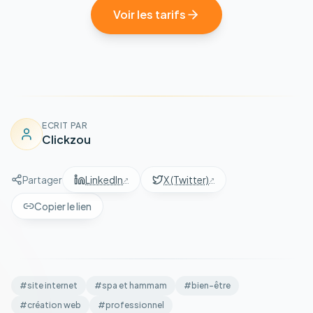
Voir les tarifs
ECRIT PAR
Clickzou
Partager
LinkedIn
X (Twitter)
Copier le lien
#
site internet
#
spa et hammam
#
bien-être
#
création web
#
professionnel