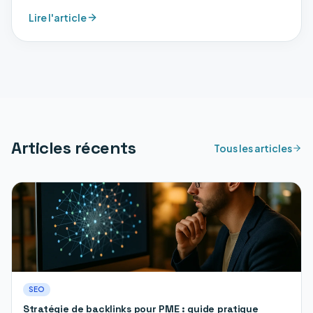
professionnel peut transformer votre activité de
Lire l'article
énergéticien.
Articles récents
Tous les articles
SEO
Stratégie de backlinks pour PME : guide pratique