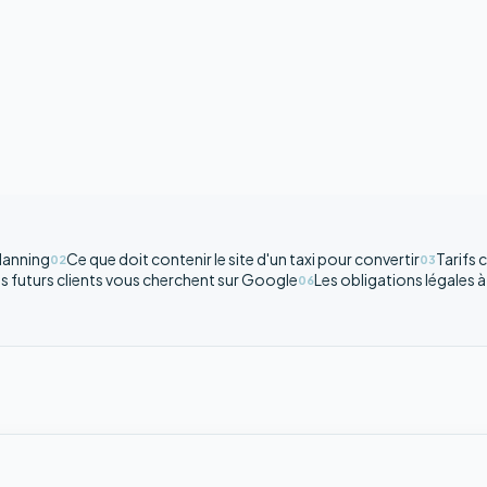
lanning
Ce que doit contenir le site d'un taxi pour convertir
Tarifs 
02
03
futurs clients vous cherchent sur Google
Les obligations légales à i
06