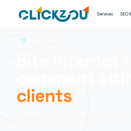
Services
SEO & 
Création web
Site internet t
comment attir
clients
La France compte 60 000 taxis. Découvrez comm
transformer votre activité de taxi.