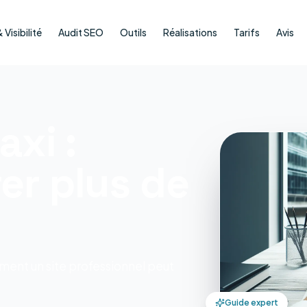
Visibilité
Audit SEO
Outils
Réalisations
Tarifs
Avis
axi :
er plus de
ent un site professionnel peut
Guide expert