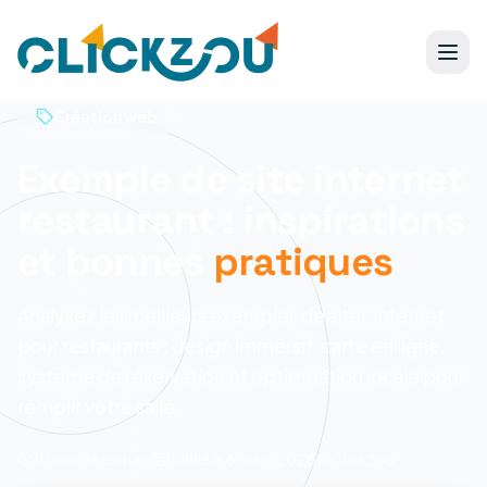
Création web
Exemple de site internet
restaurant : inspirations
et bonnes
pratiques
Analysez les meilleurs exemples de sites internet
pour restaurants : design immersif, carte en ligne,
système de réservation et optimisation locale pour
remplir votre salle.
10 min
de lecture
Publié le
6 mars 2026
Clickzou