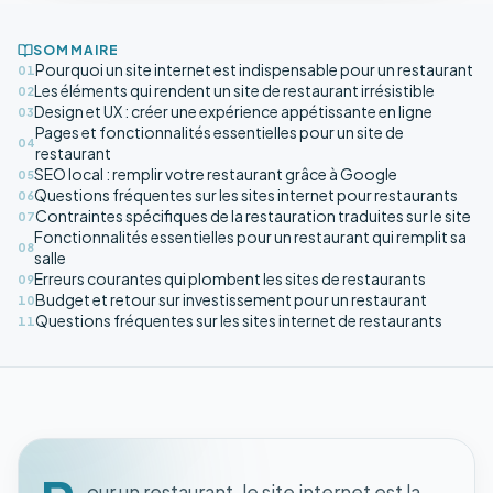
SOMMAIRE
Pourquoi un site internet est indispensable pour un restaurant
01
Les éléments qui rendent un site de restaurant irrésistible
02
Design et UX : créer une expérience appétissante en ligne
03
Pages et fonctionnalités essentielles pour un site de
04
restaurant
SEO local : remplir votre restaurant grâce à Google
05
Questions fréquentes sur les sites internet pour restaurants
06
Contraintes spécifiques de la restauration traduites sur le site
07
Fonctionnalités essentielles pour un restaurant qui remplit sa
08
salle
Erreurs courantes qui plombent les sites de restaurants
09
Budget et retour sur investissement pour un restaurant
10
Questions fréquentes sur les sites internet de restaurants
11
our un restaurant, le site internet est la