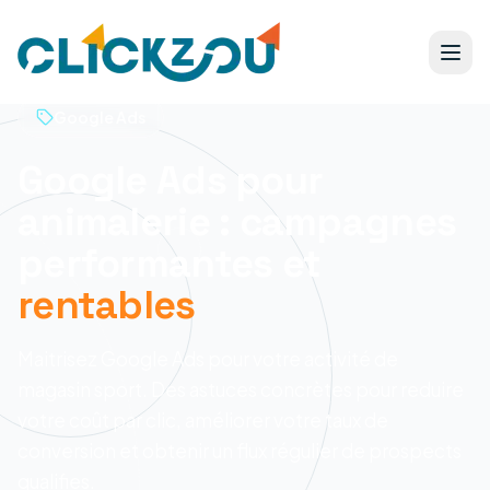
Google Ads
Google Ads pour
animalerie : campagnes
performantes et
rentables
Maitrisez Google Ads pour votre activité de
magasin sport. Des astuces concrètes pour reduire
votre coût par clic, améliorer votre taux de
conversion et obtenir un flux régulier de prospects
qualifies.