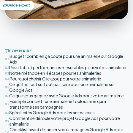
Guide expert
SOMMAIRE
Budget : combien ça coûte pour une animalerie sur Google
01
Ads
Résultats et performances mesurables pour votre animalerie
02
Notre méthode en 4 étapes pour les animaleries
03
Pourquoi choisir Clickzou pour votre animalerie
04
Ce qu'il ne faut surtout pas faire pour une animalerie sur
05
Google Ads
Ce que vous gagnez avec Google Ads pour votre animalerie
06
Exemple concret : une animalerie toulousaine qui a
07
transformé ses campagnes
Spécificités Google Ads pour les animaleries
08
Comment se déroule votre projet Google Ads pour votre
09
animalerie
Checklist avant de lancer vos campagnes Google Ads pour
10