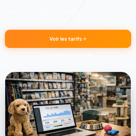
8 min
de lecture
Publié le
5 mars 2026
Sophie B., entrepreneur
Voir les tarifs
Demander un devis