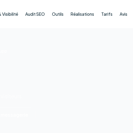
Visibilité
Audit SEO
Outils
Réalisations
Tarifs
Avis
upp
visiteurs.
 messagerie