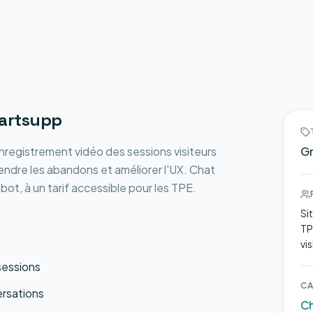
artsupp
nregistrement vidéo des sessions visiteurs
Gr
endre les abandons et améliorer l'UX. Chat
bot, à un tarif accessible pour les TPE.
Si
TP
vis
sessions
CA
ersations
Ch