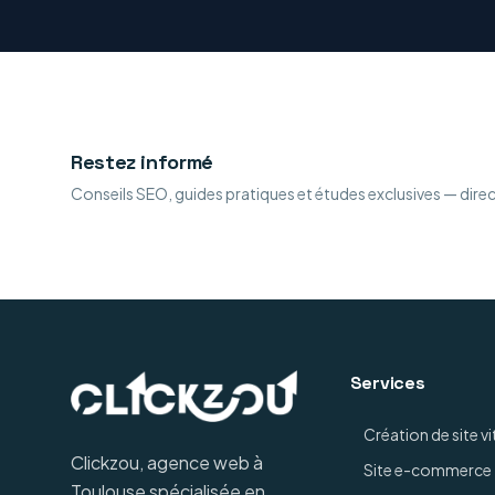
Restez informé
Conseils SEO, guides pratiques et études exclusives — dire
Services
Création de site vi
Clickzou, agence web à
Site e-commerce
Toulouse spécialisée en