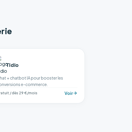
rie
Tidio
hat + chatbot IA pour booster les
onversions e-commerce.
Voir
atuit / dès 29 €/mois