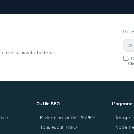
Recev
ctement dans votre boîte mail.
J'a
Cli
Outils SEO
L'agence
trine
Marketplace outils TPE/PME
À propos
Tous les outils SEO
Notre m