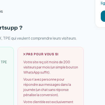
li
es
rtsupp
?
 TPE qui veulent comprendre leurs visiteurs.
PAS POUR VOUS SI
, TPE
Votre site reçoit moins de 200
·
visiteurs par mois (un simple bouton
WhatsApp suffit).
Vous n'avez personne pour
·
répondre aux messages dans la
journée (un chat sans réponse
pénalise la conversion).
Votre clientèle est exclusivement
·