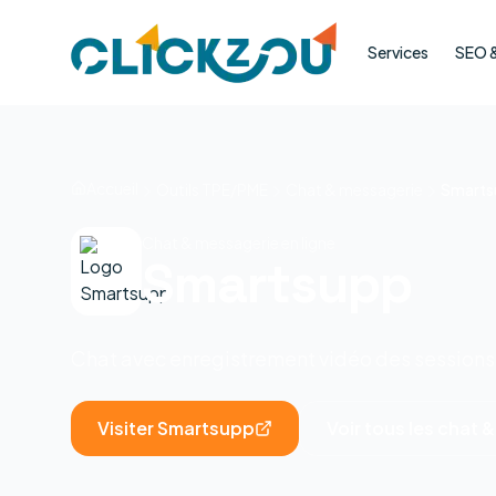
Services
SEO & 
Accueil
Outils TPE/PME
Chat & messagerie
Smarts
Chat & messagerie en ligne
Smartsupp
Chat avec enregistrement vidéo des sessions 
Visiter
Smartsupp
Voir tous les
chat &