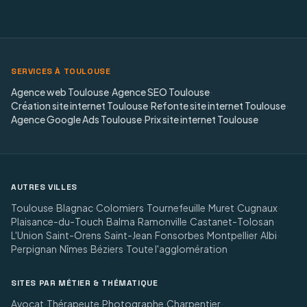
SERVICES À TOULOUSE
Agence web Toulouse
·
Agence SEO Toulouse
·
Création site internet Toulouse
·
Refonte site internet Toulouse
·
Agence Google Ads Toulouse
·
Prix site internet Toulouse
AUTRES VILLES
Toulouse
·
Blagnac
·
Colomiers
·
Tournefeuille
·
Muret
·
Cugnaux
·
Plaisance-du-Touch
·
Balma
·
Ramonville
·
Castanet-Tolosan
·
L'Union
·
Saint-Orens
·
Saint-Jean
·
Fonsorbes
·
Montpellier
·
Albi
·
Perpignan
·
Nîmes
·
Béziers
·
Toute l'agglomération
SITES PAR MÉTIER & THÉMATIQUE
Avocat
·
Thérapeute
·
Photographe
·
Charpentier
·