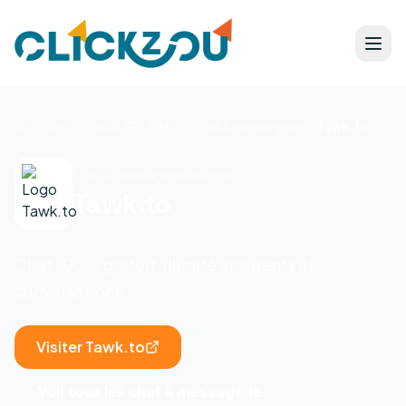
Accueil
Outils TPE/PME
Chat & messagerie
Tawk.to
Chat & messagerie en ligne
Tawk.to
Chat 100% gratuit, illimité en agents et
conversations.
Visiter
Tawk.to
Voir tous les
chat & messagerie