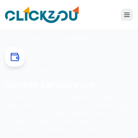
Accueil
Outils TPE/PME
Compte pro
6
outils sélectionnés
Compte bancaire pro
Les néobanques pro ont révolutionné le quotidien des
indépendants : ouverture en 10 minutes, IBAN français,
carte physique, intégration comptable directe.
Comparez les meilleures offres adaptées aux
freelances, micro-entrepreneurs et TPE.