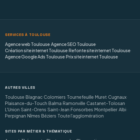
SERVICES À TOULOUSE
Agence web Toulouse
·
Agence SEO Toulouse
·
Création site internet Toulouse
·
Refonte site internet Toulouse
·
Agence Google Ads Toulouse
·
Prix site internet Toulouse
AUTRES VILLES
Toulouse
·
Blagnac
·
Colomiers
·
Tournefeuille
·
Muret
·
Cugnaux
·
Plaisance-du-Touch
·
Balma
·
Ramonville
·
Castanet-Tolosan
·
L'Union
·
Saint-Orens
·
Saint-Jean
·
Fonsorbes
·
Montpellier
·
Albi
·
Perpignan
·
Nîmes
·
Béziers
·
Toute l'agglomération
SITES PAR MÉTIER & THÉMATIQUE