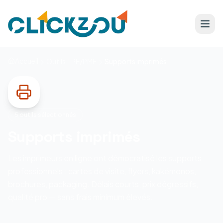
Accueil
Outils TPE/PME
Supports imprimés
5
outils sélectionnés
Supports imprimés
Les imprimeurs en ligne ont démocratisé les supports
professionnels : cartes de visite, flyers, kakémonos,
brochures, packaging. Délais courts, prix dégressifs,
qualité pro — sans frais minimum élevés.