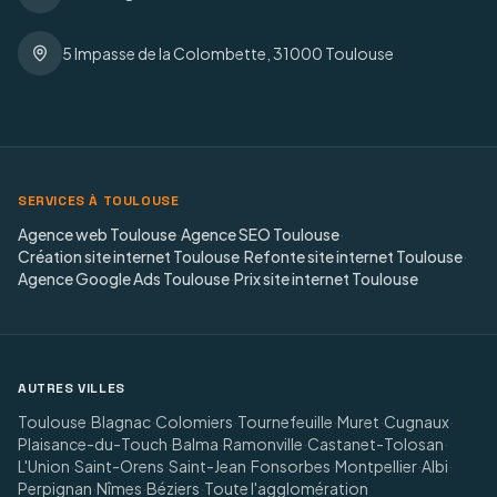
5 Impasse de la Colombette, 31000 Toulouse
SERVICES À TOULOUSE
Agence web Toulouse
·
Agence SEO Toulouse
·
Création site internet Toulouse
·
Refonte site internet Toulouse
·
Agence Google Ads Toulouse
·
Prix site internet Toulouse
AUTRES VILLES
Toulouse
·
Blagnac
·
Colomiers
·
Tournefeuille
·
Muret
·
Cugnaux
·
Plaisance-du-Touch
·
Balma
·
Ramonville
·
Castanet-Tolosan
·
L'Union
·
Saint-Orens
·
Saint-Jean
·
Fonsorbes
·
Montpellier
·
Albi
·
Perpignan
·
Nîmes
·
Béziers
·
Toute l'agglomération