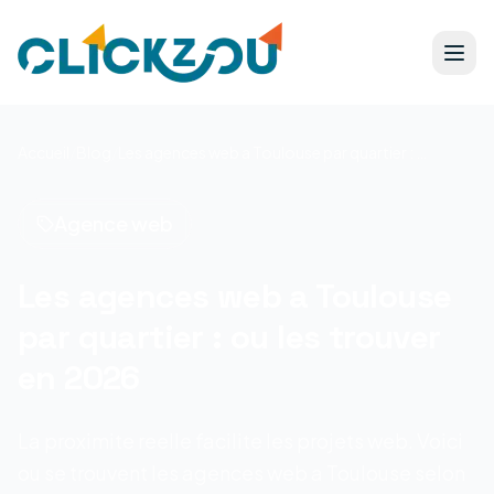
Accueil
/
Blog
/
Les agences web a Toulouse par quartier : ou les trouver en 2026
Agence web
Les agences web a Toulouse
par quartier : ou les trouver
en 2026
La proximite reelle facilite les projets web. Voici
ou se trouvent les agences web a Toulouse selon