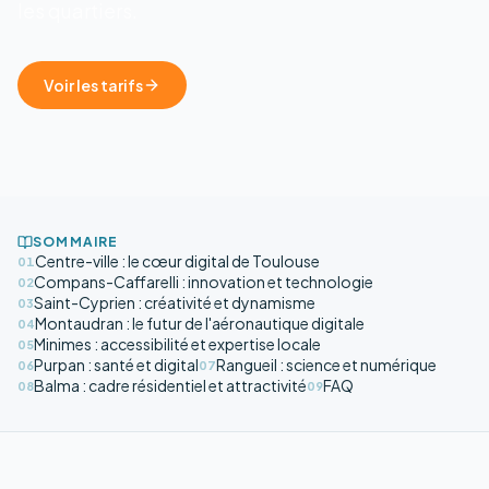
les quartiers.
Voir les tarifs
SOMMAIRE
Centre-ville : le cœur digital de Toulouse
01
Compans-Caffarelli : innovation et technologie
02
Saint-Cyprien : créativité et dynamisme
03
Montaudran : le futur de l'aéronautique digitale
04
Minimes : accessibilité et expertise locale
05
Purpan : santé et digital
Rangueil : science et numérique
06
07
Balma : cadre résidentiel et attractivité
FAQ
08
09