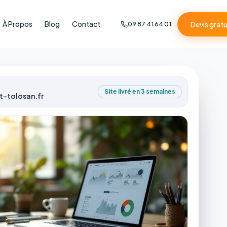
À Propos
Blog
Contact
Devis gratu
09 87 41 64 01
Site livré en 3 semaines
t-tolosan.fr