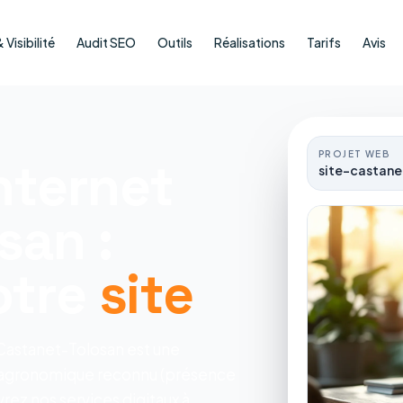
Visibilité
Audit SEO
Outils
Réalisations
Tarifs
Avis
PROJET WEB
nternet
site-castane
san :
otre
site
 Castanet-Tolosan est une
e agronomique reconnu (présence
ez nos services digitaux à