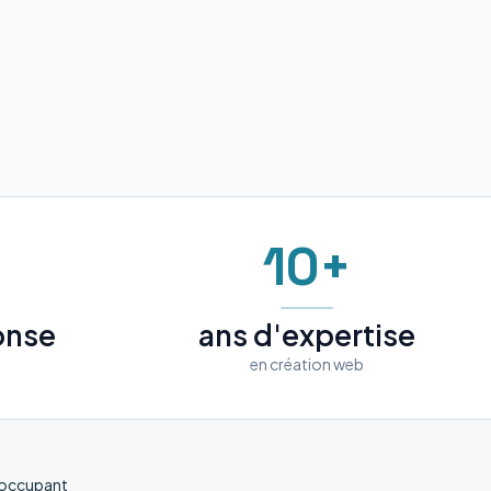
10+
onse
ans d'expertise
en création web
réoccupant