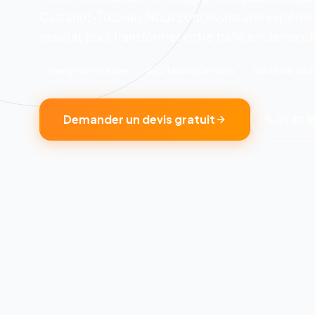
Castanet-Tolosan.
Nous concevons une expérienc
résultat pour transformer votre trafic en demande
Design sur-mesure
SEO technique inclus
Suivi local déd
Demander un devis gratuit
09 87 41