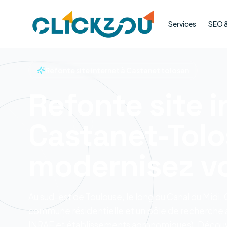
Services
SEO & 
Refonte site internet à Castanet tolosan
Refonte site i
Castanet-Tolo
modernisez v
Au sud-est de Toulouse, le long du Canal du Midi,
commune résidentielle et un pôle de recherch
INRAE et établissements agronomiques). Découvr