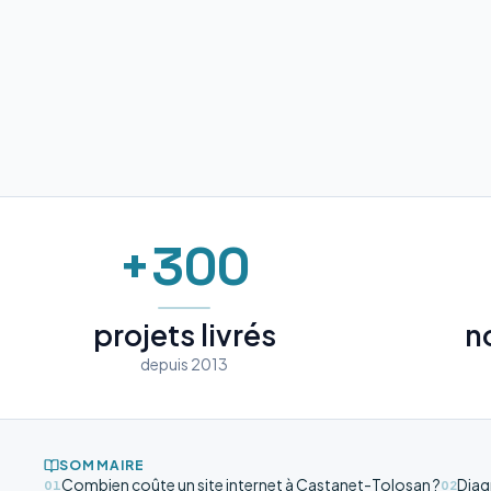
+300
projets livrés
n
depuis 2013
SOMMAIRE
Combien coûte un site internet à Castanet-Tolosan ?
Diag
01
02