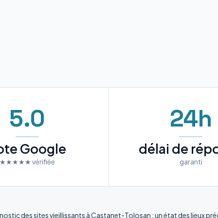
5.0
24h
ote Google
délai de rép
★★★★★ vérifiée
garanti
nostic des sites vieillissants à Castanet-Tolosan : un état des lieux p