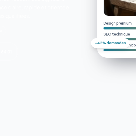
e claire, rapide et orientée
s qualifiées.
Design premium
ié
SEO technique
+42% demandes
Performance mobi
 64 01