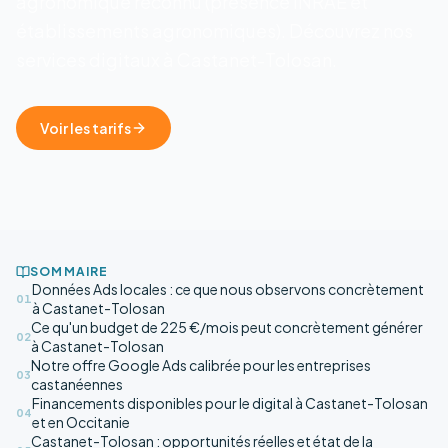
agronomique reconnu (présence INRAE et
établissements agronomiques). Découvrez nos
services digitaux à Castanet-Tolosan.
Voir les tarifs
SOMMAIRE
Données Ads locales : ce que nous observons concrètement
01
à Castanet-Tolosan
Ce qu'un budget de 225 €/mois peut concrètement générer
02
à Castanet-Tolosan
Notre offre Google Ads calibrée pour les entreprises
03
castanéennes
Financements disponibles pour le digital à Castanet-Tolosan
04
et en Occitanie
Castanet-Tolosan : opportunités réelles et état de la