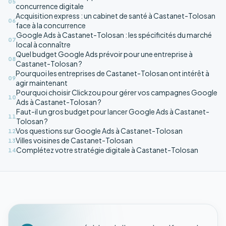
05
concurrence digitale
Acquisition express : un cabinet de santé à Castanet-Tolosan
06
face à la concurrence
Google Ads à Castanet-Tolosan : les spécificités du marché
07
local à connaître
Quel budget Google Ads prévoir pour une entreprise à
08
Castanet-Tolosan ?
Pourquoi les entreprises de Castanet-Tolosan ont intérêt à
09
agir maintenant
Pourquoi choisir Clickzou pour gérer vos campagnes Google
10
Ads à Castanet-Tolosan ?
Faut-il un gros budget pour lancer Google Ads à Castanet-
11
Tolosan ?
Vos questions sur Google Ads à Castanet-Tolosan
12
Villes voisines de Castanet-Tolosan
13
Complétez votre stratégie digitale à Castanet-Tolosan
14