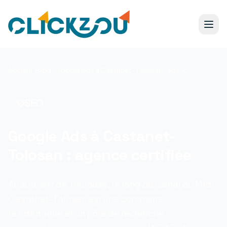
Accueil
/
Blog
/
Google Ads à Castanet-Tolosan : agence certifiée
SEO
Google Ads à Castanet-
Tolosan : agence certifiée
Au sud-est de Toulouse, le long du Canal du Midi,
Castanet-Tolosan est une commune
résidentielle et un pôle de recherche