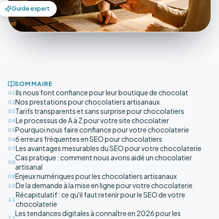
Guide expert
SOMMAIRE
Ils nous font confiance pour leur boutique de chocolat
01
Nos prestations pour chocolatiers artisanaux
02
Tarifs transparents et sans surprise pour chocolatiers
03
Le processus de A à Z pour votre site chocolatier
04
Pourquoi nous faire confiance pour votre chocolaterie
05
6 erreurs fréquentes en SEO pour chocolatiers
06
Les avantages mesurables du SEO pour votre chocolaterie
07
Cas pratique : comment nous avons aidé un chocolatier
08
artisanal
Enjeux numériques pour les chocolatiers artisanaux
09
De la demande à la mise en ligne pour votre chocolaterie
10
Récapitulatif : ce qu'il faut retenir pour le SEO de votre
11
chocolaterie
Les tendances digitales à connaître en 2026 pour les
12