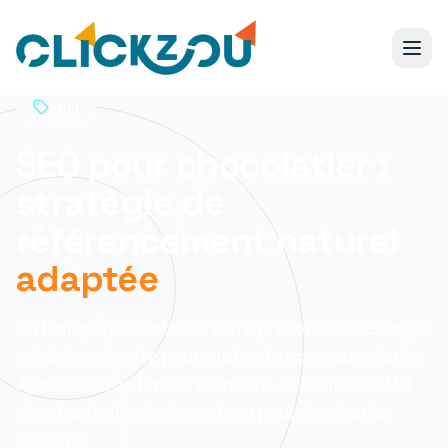
SEO
SEO pour chocolatier :
stratégie de
référencement naturel
adaptée
En tant que chocolatier, votre présence sur Google
est determinante pour capter de nouveaux clients.
Apprenez a optimiser votre site, votre fiche GMB
et votre stratégie de contenu pour dominer les
résultats.