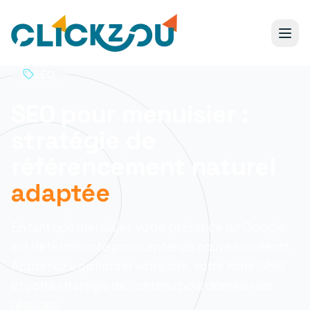
SEO
SEO pour menuisier :
stratégie de
référencement naturel
adaptée
En tant que menuisier, votre présence sur Google
est determinante pour capter de nouveaux clients.
Apprenez a optimiser votre site, votre fiche GMB
et votre stratégie de contenu pour dominer les
résultats.