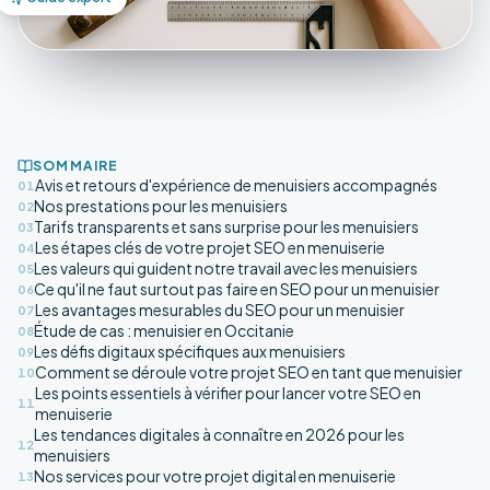
SOMMAIRE
Avis et retours d'expérience de menuisiers accompagnés
01
Nos prestations pour les menuisiers
02
Tarifs transparents et sans surprise pour les menuisiers
03
Les étapes clés de votre projet SEO en menuiserie
04
Les valeurs qui guident notre travail avec les menuisiers
05
Ce qu'il ne faut surtout pas faire en SEO pour un menuisier
06
Les avantages mesurables du SEO pour un menuisier
07
Étude de cas : menuisier en Occitanie
08
Les défis digitaux spécifiques aux menuisiers
09
Comment se déroule votre projet SEO en tant que menuisier
10
Les points essentiels à vérifier pour lancer votre SEO en
11
menuiserie
Les tendances digitales à connaître en 2026 pour les
12
menuisiers
Nos services pour votre projet digital en menuiserie
13