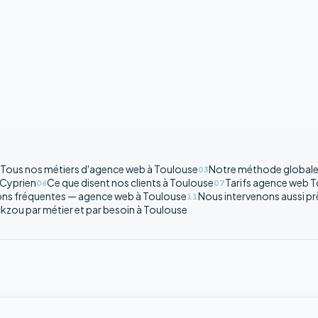
Tous nos métiers d'agence web à Toulouse
Notre méthode globale
03
-Cyprien
Ce que disent nos clients à Toulouse
Tarifs agence web 
06
07
ns fréquentes — agence web à Toulouse
Nous intervenons aussi p
11
kzou par métier et par besoin à Toulouse