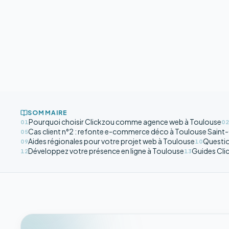
SOMMAIRE
Pourquoi choisir Clickzou comme agence web à Toulouse
01
02
Cas client n°2 : refonte e-commerce déco à Toulouse Saint
05
Aides régionales pour votre projet web à Toulouse
Questio
09
10
Développez votre présence en ligne à Toulouse
Guides Clic
12
13