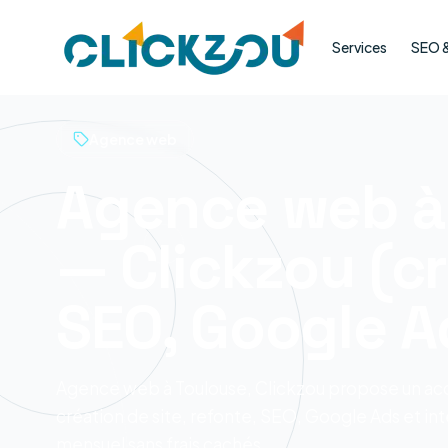
Services
SEO & 
Agence web
Agence web à
— Clickzou (cr
SEO, Google A
Agence web à Toulouse, Clickzou propose un a
création de site, refonte, SEO, Google Ads et i
mensuel sans frais cachés.