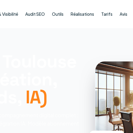
Visibilité
Audit SEO
Outils
Réalisations
Tarifs
Avis
 Toulouse
éation,
ds,
IA)
ccompagnement digital complet :
ntégration IA. Modèle abonnement