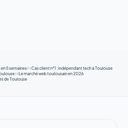
 en 5 semaines
Cas client n°1 : indépendant tech à Toulouse
04
Toulouse
Le marché web toulousain en 2026
08
rès de Toulouse