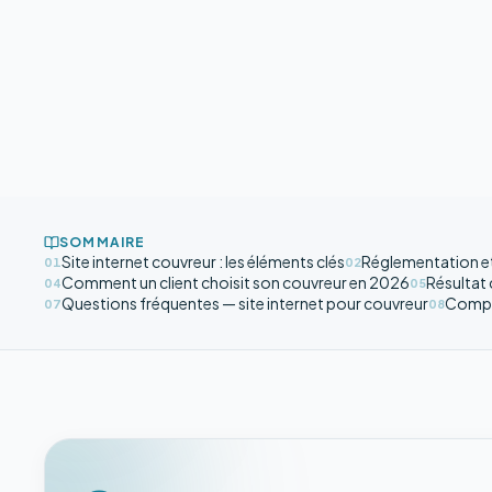
SOMMAIRE
Site internet couvreur : les éléments clés
Réglementation et 
01
02
Comment un client choisit son couvreur en 2026
Résultat
04
05
Questions fréquentes — site internet pour couvreur
Complé
07
08