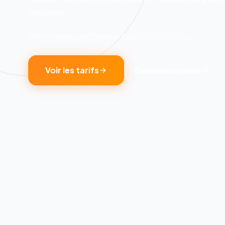
couvreur.
9 min
de lecture
Publié le
2 juin 2025
Clickzou
Voir les tarifs
Demander un devis