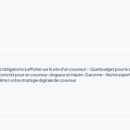
obligations à afficher sur le site d'un couvreur
Quel budget pour le s
03
 concret pour un couvreur-zingueur en Haute-Garonne
Notre expert
06
tez votre stratégie digitale de couvreur