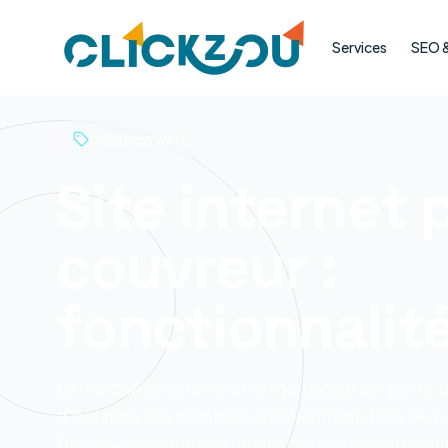
Services
SEO & 
Création web
Site internet 
couvreur :
fonctionnalit
Le marché de la rénovation de toiture est porté 
d'isolation des combles représentent 40% de l'a
Découvrez comment un site professionnel peut t