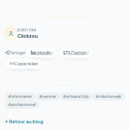
ECRIT PAR
Clickzou
Partager
LinkedIn
X (Twitter)
Copier le lien
#
site internet
#
serrurier
#
artisanat btp
#
création web
#
professionnel
Retour au blog