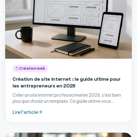
Création web
Création de site internet : le guide ultime pour
les entrepreneurs en 2026
Créer un site internet professionnel en 2026, c'est bien
plus que choisir un template. Ce guide ultime vous
accompagne à chaque étape : stratégie, design,
Lire l'article
développement, SEO et mise en ligne.