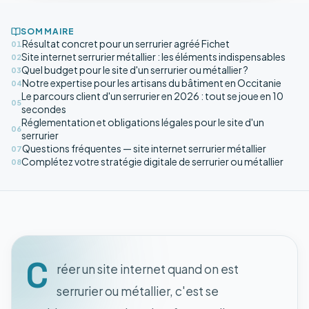
SOMMAIRE
Résultat concret pour un serrurier agréé Fichet
01
Site internet serrurier métallier : les éléments indispensables
02
Quel budget pour le site d'un serrurier ou métallier ?
03
Notre expertise pour les artisans du bâtiment en Occitanie
04
Le parcours client d'un serrurier en 2026 : tout se joue en 10
05
secondes
Réglementation et obligations légales pour le site d'un
06
serrurier
Questions fréquentes — site internet serrurier métallier
07
Complétez votre stratégie digitale de serrurier ou métallier
08
C
réer un site internet quand on est
serrurier ou métallier, c'est se