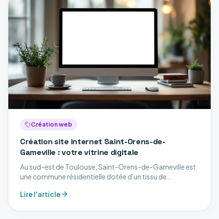
Création web
Création site internet Saint-Orens-de-
Gameville : votre vitrine digitale
Au sud-est de Toulouse, Saint-Orens-de-Gameville est
une commune résidentielle dotée d'un tissu de
professions libérales, de services aux entreprises et de
Lire l'article
commerces. Découvrez nos services digitaux à Saint-
Orens-de-Gameville.