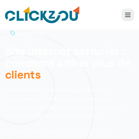
Création web
Site internet serrurier :
comment attirer plus de
clients
Les recherches « serrurier urgence + ville »
représentent 85% des requêtes serrurerie.
Découvrez comment un site professionnel peut
transformer votre activité de serrurier.
9 min
de lecture
Publié le
2 juin 2025
Clickzou