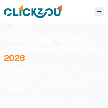
Création web
Guide : créer un site
internet pour vitrier en
2026
Les recherches « vitrier urgence + ville »
augmentent de 30% par an. Découvrez comment
un site professionnel peut transformer votre
activité de vitrier.
9 min
de lecture
Publié le
2 juin 2025
Clickzou