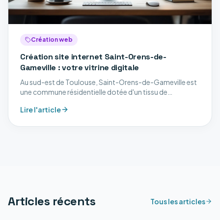
Création web
Création site internet Saint-Orens-de-
Gameville : votre vitrine digitale
Au sud-est de Toulouse, Saint-Orens-de-Gameville est
une commune résidentielle dotée d'un tissu de
professions libérales, de services aux entreprises et de
Lire l'article
commerces. Découvrez nos services digitaux à Saint-
Orens-de-Gameville.
Articles récents
Tous les articles