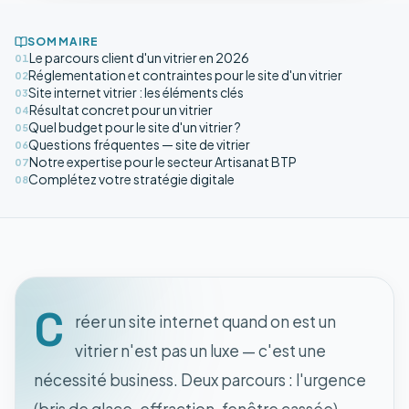
SOMMAIRE
Le parcours client d'un vitrier en 2026
01
Réglementation et contraintes pour le site d'un vitrier
02
Site internet vitrier : les éléments clés
03
Résultat concret pour un vitrier
04
Quel budget pour le site d'un vitrier ?
05
Questions fréquentes — site de vitrier
06
Notre expertise pour le secteur Artisanat BTP
07
Complétez votre stratégie digitale
08
C
réer un site internet quand on est un
vitrier n'est pas un luxe — c'est une
nécessité business. Deux parcours : l'urgence