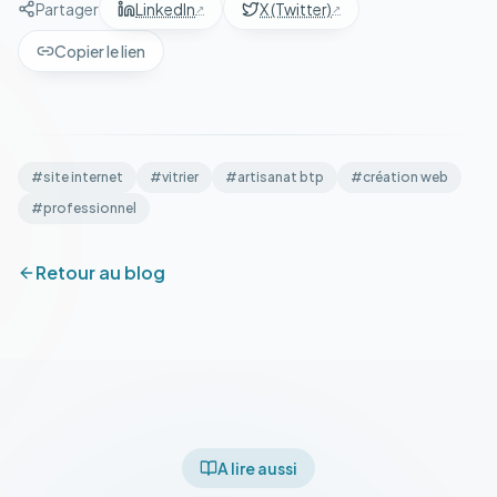
Partager
LinkedIn
X (Twitter)
Copier le lien
#
site internet
#
vitrier
#
artisanat btp
#
création web
#
professionnel
Retour au blog
A lire aussi