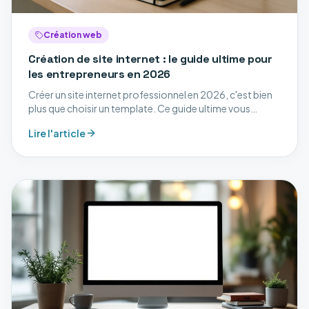
Création web
Création de site internet : le guide ultime pour
les entrepreneurs en 2026
Créer un site internet professionnel en 2026, c'est bien
plus que choisir un template. Ce guide ultime vous
accompagne à chaque étape : stratégie, design,
Lire l'article
développement, SEO et mise en ligne.