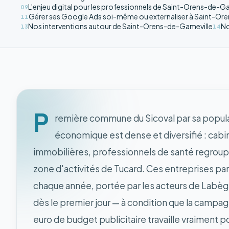
L'enjeu digital pour les professionnels de Saint-Orens-de-Gam
09
Gérer ses Google Ads soi-même ou externaliser à Saint-Orens
11
Nos interventions autour de Saint-Orens-de-Gameville
No
13
14
P
remière commune du Sicoval par sa populat
économique est dense et diversifié : cabi
immobilières, professionnels de santé regroupés
zone d'activités de Tucard. Ces entreprises par
chaque année, portée par les acteurs de Labège
dès le premier jour — à condition que la campag
euro de budget publicitaire travaille vraiment p