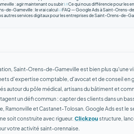
eville : agir maintenant ou subir
Ce qui nous différencie pour les 
10
-de-Gameville : le vrai calcul
FAQ — Google Ads à Saint-Orens-de-
12
s autres services digitaux pour les entreprises de Saint-Orens-de-Ga
ion, Saint-Orens-de-Gameville est bien plus qu'une vill
nets d'expertise comptable, d'avocat et de conseil en 
 autour du pôle médical, artisans du bâtiment et commer
tagent un défi commun : capter des clients dans un bass
, Ramonville et Castanet-Tolosan. Google Ads est le seu
ne soit construite avec rigueur.
Clickzou
structure, lan
our votre activité saint-orennaise.