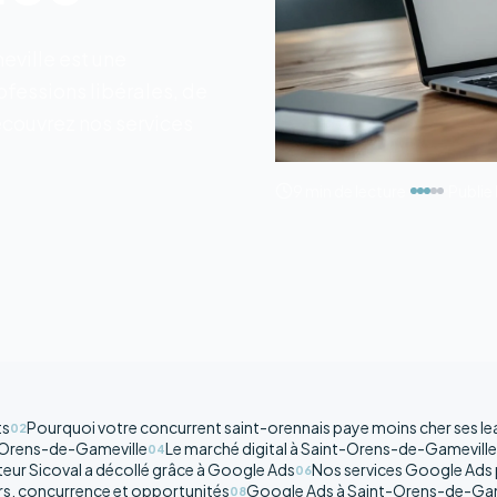
ville est une
fessions libérales, de
couvrez nos services
9 min
de lecture
Publie 
ts
Pourquoi votre concurrent saint-orennais paye moins cher ses l
02
nt-Orens-de-Gameville
Le marché digital à Saint-Orens-de-Gameville
04
eur Sicoval a décollé grâce à Google Ads
Nos services Google Ads 
06
rs, concurrence et opportunités
Google Ads à Saint-Orens-de-Gamevi
08