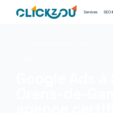
Services
SEO & 
Accueil
/
Blog
/
Google Ads à Saint-Orens-de-Gameville : agence certifiée
SEO
Google Ads à 
Orens-de-Game
agence certif