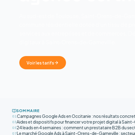
Au sud-est de Toulouse, Saint-Orens-de-Game
commune résidentielle dotée d'un tissu de pro
services aux entreprises et de commerces. Dé
digitaux à Saint-Orens-de-Gameville.
Voir les tarifs
SOMMAIRE
Campagnes Google Ads en Occitanie : nos résultats concre
01
Aides et dispositifs pour financer votre projet digital à Sai
03
24 leads en 4 semaines : comment un prestataire B2B du sect
05
Le marché Google Ads à Saint-Orens-de-Gameville : secteu
07