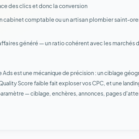
e des clics et donc la conversion
 un cabinet comptable ou un artisan plombier saint-oren
 d'affaires généré — un ratio cohérent avec les marchés 
e Ads est une mécanique de précision : un ciblage géog
uality Score faible fait exploser vos CPC, et une landi
paramètre — ciblage, enchères, annonces, pages d'atter