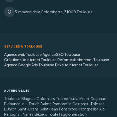
5 Impasse de la Colombette, 31000 Toulouse
SERVICES À TOULOUSE
Agence web Toulouse
·
Agence SEO Toulouse
·
Création site internet Toulouse
·
Refonte site internet Toulouse
·
Agence Google Ads Toulouse
·
Prix site internet Toulouse
AUTRES VILLES
Toulouse
·
Blagnac
·
Colomiers
·
Tournefeuille
·
Muret
·
Cugnaux
·
Plaisance-du-Touch
·
Balma
·
Ramonville
·
Castanet-Tolosan
·
L'Union
·
Saint-Orens
·
Saint-Jean
·
Fonsorbes
·
Montpellier
·
Albi
·
Perpignan
·
Nîmes
·
Béziers
·
Toute l'agglomération