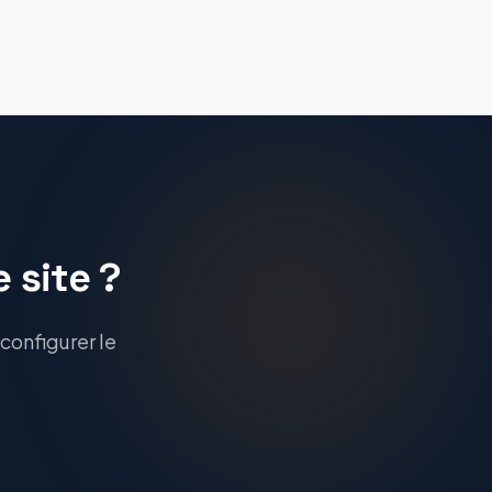
 site ?
configurer le