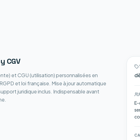
sy CGV
e) et CGU (utilisation) personnalisées en
dè
GPD et loi française. Mise à jour automatique
 support juridique inclus. Indispensable avant
ne.
E-
se
co
CA