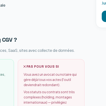
Ju
gale
y CGV
?
ces, SaaS, sites avec collecte de données.
PAS POUR VOUS SI
ces,
Vous avez un avocat ou notaire qui
·
gère déjà tous vos actes (l'outil
deviendrait redondant).
Vos statuts ou contrats sont très
·
complexes (holding, montages
internationaux) — privilégiez