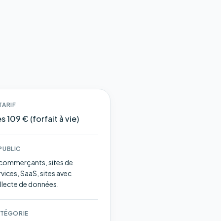
TARIF
s 109 € (forfait à vie)
PUBLIC
commerçants, sites de
rvices, SaaS, sites avec
llecte de données.
TÉGORIE