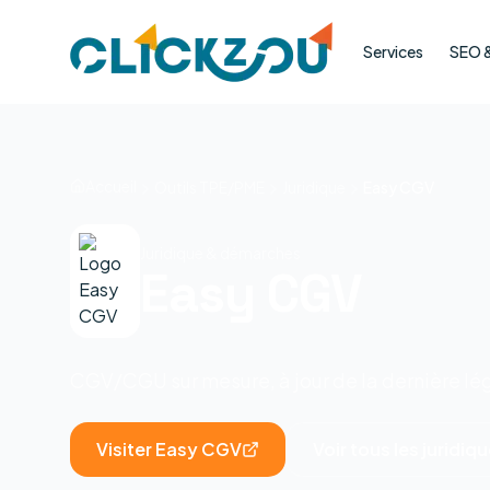
Services
SEO & 
Accueil
Outils TPE/PME
Juridique
Easy CGV
Juridique & démarches
Easy CGV
CGV/CGU sur mesure, à jour de la dernière lég
Visiter
Easy CGV
Voir tous les
juridiq