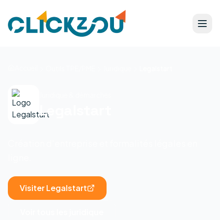
Accueil
Outils TPE/PME
Juridique
Legalstart
Juridique & démarches
Legalstart
Création d'entreprise et formalités légales en
ligne.
Visiter
Legalstart
Voir tous les
juridique