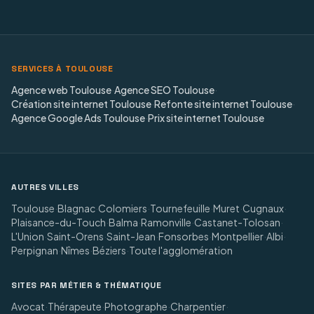
SERVICES À TOULOUSE
Agence web Toulouse
·
Agence SEO Toulouse
·
Création site internet Toulouse
·
Refonte site internet Toulouse
·
Agence Google Ads Toulouse
·
Prix site internet Toulouse
AUTRES VILLES
Toulouse
·
Blagnac
·
Colomiers
·
Tournefeuille
·
Muret
·
Cugnaux
·
Plaisance-du-Touch
·
Balma
·
Ramonville
·
Castanet-Tolosan
·
L'Union
·
Saint-Orens
·
Saint-Jean
·
Fonsorbes
·
Montpellier
·
Albi
·
Perpignan
·
Nîmes
·
Béziers
·
Toute l'agglomération
SITES PAR MÉTIER & THÉMATIQUE
Avocat
·
Thérapeute
·
Photographe
·
Charpentier
·