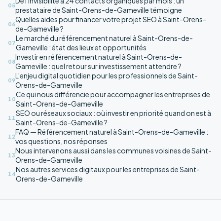
De l'invisibilité à 24 contacts organiques par mois : un
05
prestataire de Saint-Orens-de-Gameville témoigne
Quelles aides pour financer votre projet SEO à Saint-Orens-
06
de-Gameville ?
Le marché du référencement naturel à Saint-Orens-de-
07
Gameville : état des lieux et opportunités
Investir en référencement naturel à Saint-Orens-de-
08
Gameville : quel retour sur investissement attendre ?
L'enjeu digital quotidien pour les professionnels de Saint-
09
Orens-de-Gameville
Ce qui nous différencie pour accompagner les entreprises de
10
Saint-Orens-de-Gameville
SEO ou réseaux sociaux : où investir en priorité quand on est à
11
Saint-Orens-de-Gameville ?
FAQ — Référencement naturel à Saint-Orens-de-Gameville :
12
vos questions, nos réponses
Nous intervenons aussi dans les communes voisines de Saint-
13
Orens-de-Gameville
Nos autres services digitaux pour les entreprises de Saint-
14
Orens-de-Gameville