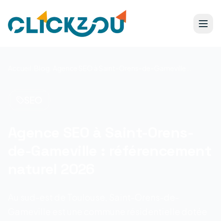
Accueil
/
Blog
/
Agence SEO à Saint-Orens-de-Gameville : référencement naturel 2026
SEO
Agence SEO à Saint-Orens-
de-Gameville : référencement
naturel 2026
Au sud-est de Toulouse, Saint-Orens-de-
Gameville est une commune résidentielle dotée