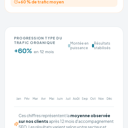
+60 % de trafic moyen
PROGRESSION TYPE DU
TRAFIC ORGANIQUE
Montée en
Résultats
puissance
stabilisés
+60%
en 12 mois
Jan
Fév
Mar
Avr
Mai
Juin
Juil
Août
Sep
Oct
Nov
Déc
Ces chiffres représentent la
moyenne observée
sur nos clients
après 12 mois d'accompagnement
SEO. Les résultats varient selon votre secteur et