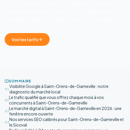
d'un tissu de professions libérales, de services
aux entreprises et de commerces. Découvrez nos
services digitaux à Saint-Orens-de-Gameville.
Voir les tarifs
SOMMAIRE
Visibilité Google à Saint-Orens-de-Gameville : notre
01
diagnostic du marché local
Le trafic qualifié que vous offrez chaque mois à vos
02
concurrents à Saint-Orens-de-Gameville
Le marché digital à Saint-Orens-de-Gameville en 2026 : une
03
fenêtre encore ouverte
Nos services SEO calibrés pour Saint-Orens-de-Gameville et
04
le Sicoval