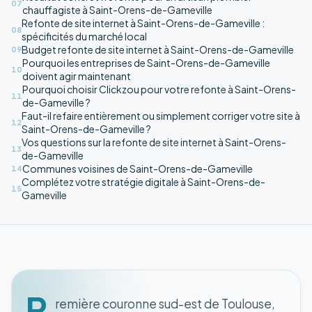
07
chauffagiste à Saint-Orens-de-Gameville
Refonte de site internet à Saint-Orens-de-Gameville :
08
spécificités du marché local
Budget refonte de site internet à Saint-Orens-de-Gameville
09
Pourquoi les entreprises de Saint-Orens-de-Gameville
10
doivent agir maintenant
Pourquoi choisir Clickzou pour votre refonte à Saint-Orens-
11
de-Gameville ?
Faut-il refaire entièrement ou simplement corriger votre site à
12
Saint-Orens-de-Gameville ?
Vos questions sur la refonte de site internet à Saint-Orens-
13
de-Gameville
Communes voisines de Saint-Orens-de-Gameville
14
Complétez votre stratégie digitale à Saint-Orens-de-
15
Gameville
P
remière couronne sud-est de Toulouse,