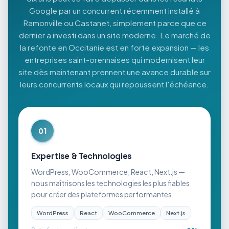
Google par un concurrent récemment installé à
Ramonville ou Castanet, simplement parce que ce
dernier a investi dans un site moderne. Le marché de
la refonte en Occitanie est en forte expansion — les
entreprises saint-orennaises qui modernisent leur
site dès maintenant prennent une avance durable sur
leurs concurrents locaux qui repoussent l'échéance.
01
Expertise & Technologies
WordPress, WooCommerce, React, Next.js —
nous maîtrisons les technologies les plus fiables
pour créer des plateformes performantes.
WordPress
React
WooCommerce
Next.js