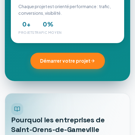
Chaque projet est orienté performance : trafic,
conversions, visibilité.
0
+
0
%
PROJETS
TRAFIC MOYEN
Démarrer votre projet
Pourquoi les entreprises de
Saint-Orens-de-Gameville