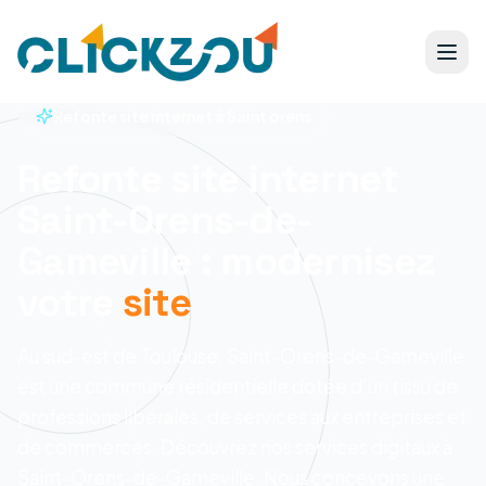
Refonte site internet à Saint orens
Refonte site internet
Saint-Orens-de-
Gameville : modernisez
votre
site
Au sud-est de Toulouse, Saint-Orens-de-Gameville
est une commune résidentielle dotée d'un tissu de
professions libérales, de services aux entreprises et
de commerces. Découvrez nos services digitaux à
Saint-Orens-de-Gameville.
Nous concevons une