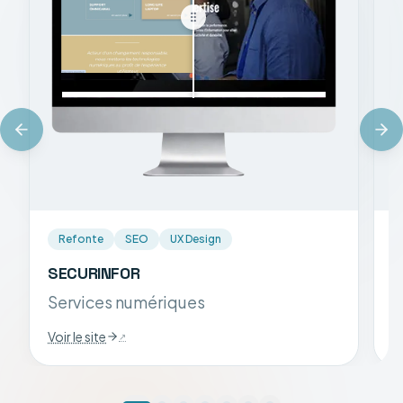
Refonte
SEO
UX Design
SECURINFOR
S
Services numériques
A
Voir le site
Vo