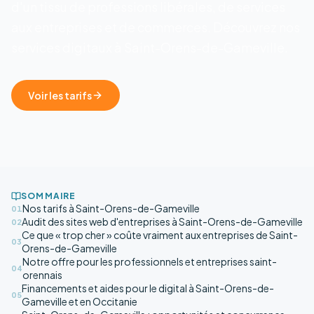
d'un tissu de professions libérales, de services
aux entreprises et de commerces. Découvrez nos
services digitaux à Saint-Orens-de-Gameville.
Voir les tarifs
SOMMAIRE
Nos tarifs à Saint-Orens-de-Gameville
01
Audit des sites web d'entreprises à Saint-Orens-de-Gameville
02
Ce que « trop cher » coûte vraiment aux entreprises de Saint-
03
Orens-de-Gameville
Notre offre pour les professionnels et entreprises saint-
04
orennais
Financements et aides pour le digital à Saint-Orens-de-
05
Gameville et en Occitanie