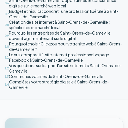
Saint-Orens-de-Gameville : opportunités et concurrence
06
digitale sur le marché web local
Budget et résultat concret : une profession libérale à Saint-
07
Orens-de-Gameville
Création de site internet à Saint-Orens-de-Gameville :
08
spécificités du marché local
Pourquoi les entreprises de Saint-Orens-de-Gameville
09
doivent agir maintenant sur le digital
Pourquoi choisir Clickzou pour votre site web à Saint-Orens-
10
de-Gameville ?
Le vrai comparatif : site internet professionnel vs page
11
Facebook à Saint-Orens-de-Gameville
Vos questions sur les prix d'un site internet à Saint-Orens-de-
12
Gameville
Communes voisines de Saint-Orens-de-Gameville
13
Complétez votre stratégie digitale à Saint-Orens-de-
14
Gameville