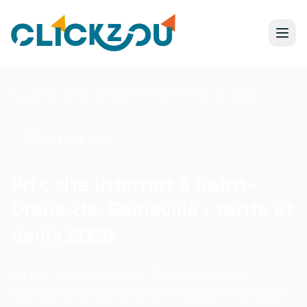
Accueil
/
Blog
/
Prix site internet à Saint-Orens-de-Gameville : tarifs et devis 2026
Création web
Prix site internet à Saint-
Orens-de-Gameville : tarifs et
devis 2026
Au sud-est de Toulouse, Saint-Orens-de-
Gameville est une commune résidentielle dotée